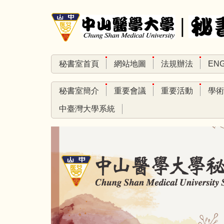
跳
到
主
要
內
秘書室首頁
網站地圖
法規辦法
ENG
容
區
秘書室簡介
重要會議
重要活動
學術
中臺灣大學系統