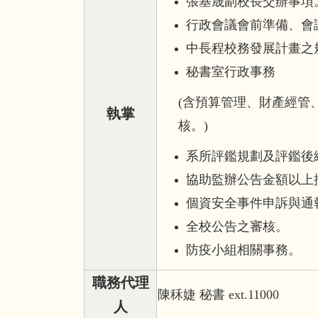
張基晟副校長交辦事項
行政會議會前準備、會
中長程校務發展計畫之
秘書室行政事務
(
含預算管理、財產經管
執掌
核。)
系所評鑑規劃及評鑑後
協助監辦公告金額以上
個資安全事件申訴與通
全校公告之審核。
防疫小組相關事務。
職務代理
陳秝婕 秘書 ext.11000
人