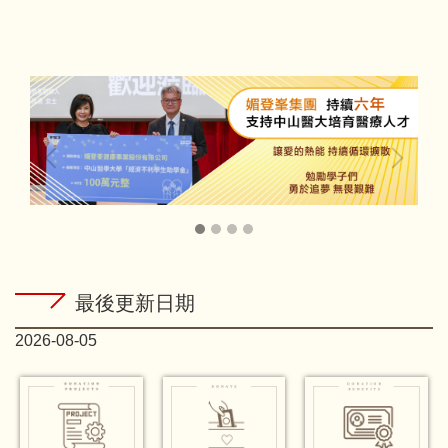
跳
到
主
要
內
容
區
最後更新日期
2026-08-05