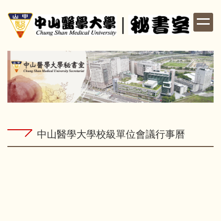
跳
到
主
要
內
容
區
中山醫學大學校級單位會議行事曆