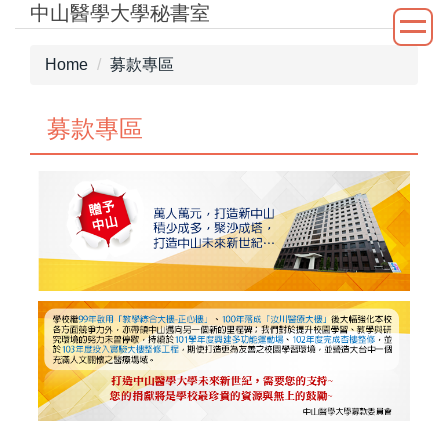
中山醫學大學秘書室
Jump
to
the
Home
募款專區
main
content
募款專區
block