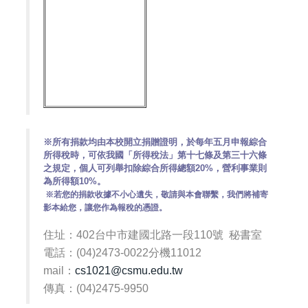
※所有捐款均由本校開立捐贈證明，於每年五月申報綜合
所得稅時，可依我國「所得稅法」第十七條及第三十六條
之規定，個人可列舉扣除綜合所得總額20%，營利事業則
為所得額10%。
※若您的捐款收據不小心遺失，敬請與本會聯繫，我們將補寄
影本給您，讓您作為報稅的憑證。
住址：402台中市建國北路一段110號 秘書室
電話：(04)2473-0022分機11012
mail：
cs1021@csmu.edu.tw
傳真：(04)2475-9950