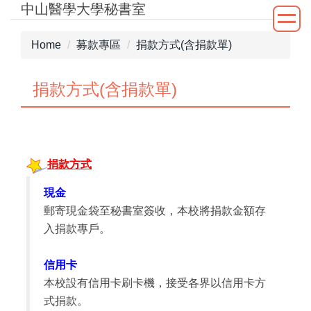
中山醫學大學秘書室
Jump
to
the
Home
募款專區
捐款方式(含捐款單)
main
content
捐款方式(含捐款單)
block
捐款方式
現金
郵寄現金袋至秘書室簽收，本校將捐款金額存
入捐款專戶。
信用卡
本校設有信用卡刷卡機，接受各界以信用卡方
式捐款。