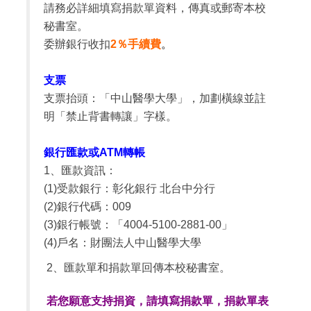
請務必詳細填寫捐款單資料，傳真或郵寄本校
秘書室。
委辦銀行收扣
2％手續費
。
支票
支票抬頭：「中山醫學大學」，
加劃橫線並註
明
「禁止背書轉讓
」
字樣。
銀行匯款或ATM轉帳
1、匯款資訊：
(1)受款銀行：彰化銀行 北台中分行
(2)銀行代碼：009
(3)銀行帳號：「4004-5100-2881-00」
(4)
戶名：財團法人中山醫學大學
2
、匯款單和捐款單回傳本校秘書室。
若您願意支持捐資，請填寫捐款單，捐款單表