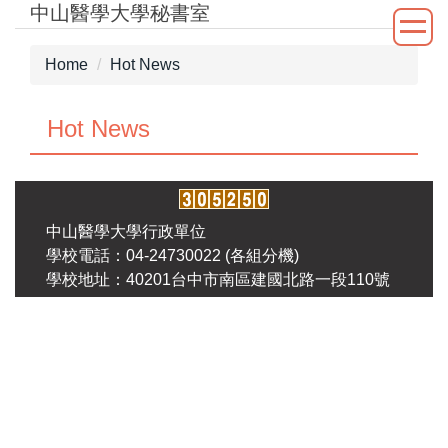
中山醫學大學秘書室
Jump
to
the
Home
Hot News
main
content
Hot News
block
中山醫學大學行政單位
學校電話：04-24730022 (各組分機)
學校地址：40201台中市南區建國北路一段110號