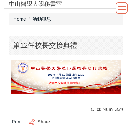
中山醫學大學秘書室
Jump
to
the
Home
活動訊息
main
content
block
第12任校長交接典禮
Click Num:
334
Print
Share