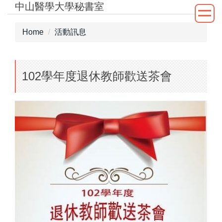
中山醫學大學秘書室
Jump
to
the
Home
活動訊息
main
content
block
102學年度退休教師歡送茶會